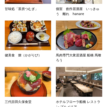
甘味処「茶房つむぎ」
個室 創作居酒屋 いっきゅ
う 離れ hanare
健美食 燎（かがりび）
馬肉専門大衆居酒屋 船橋 馬喰
ろう
三代目田久保食堂
ホテルフローラ船橋 レストラ
ン プルメリア