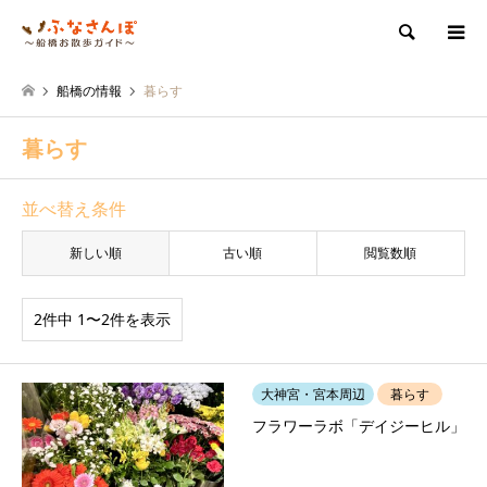
検索
船橋の情報
暮らす
暮らす
並べ替え条件
新しい順
古い順
閲覧数順
2件中 1〜2件を表示
大神宮・宮本周辺
暮らす
フラワーラボ「デイジーヒル」